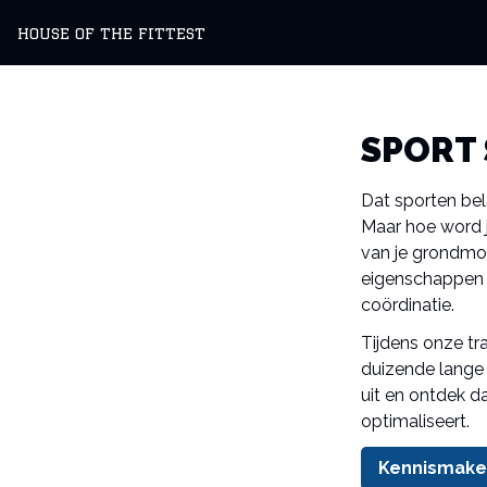
HOUSE OF THE FITTEST
SPORT 
Dat sporten bela
Maar hoe word j
van je grondmot
eigenschappen m
coördinatie.
Tijdens onze tra
duizende lange 
uit en ontdek da
optimaliseert.
Kennismake