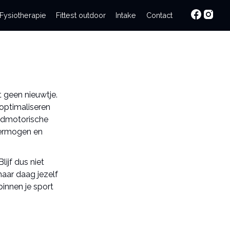
Fysiotherapie
Fittest outdoor
Intake
Contact
t geen nieuwtje.
 optimaliseren
ondmotorische
vermogen en
ijf dus niet
maar daag jezelf
binnen je sport