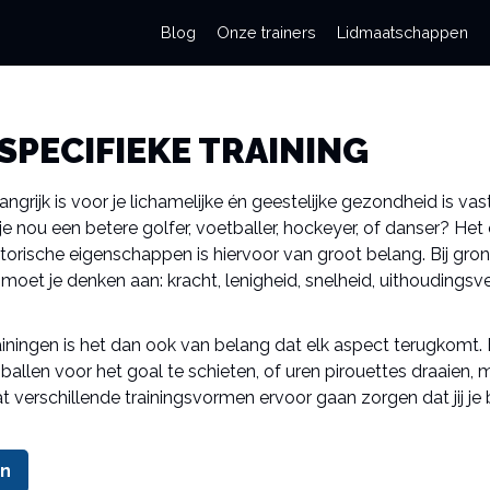
Blog
Onze trainers
Lidmaatschappen
SPECIFIEKE TRAINING
ngrijk is voor je lichamelijke én geestelijke gezondheid is vas
e nou een betere golfer, voetballer, hockeyer, of danser? Het
orische eigenschappen is hiervoor van groot belang. Bij gr
oet je denken aan: kracht, lenigheid, snelheid, uithoudings
iningen is het dan ook van belang dat elk aspect terugkomt. Bl
ballen voor het goal te schieten, of uren pirouettes draaien, 
t verschillende trainingsvormen ervoor gaan zorgen dat jij je 
n