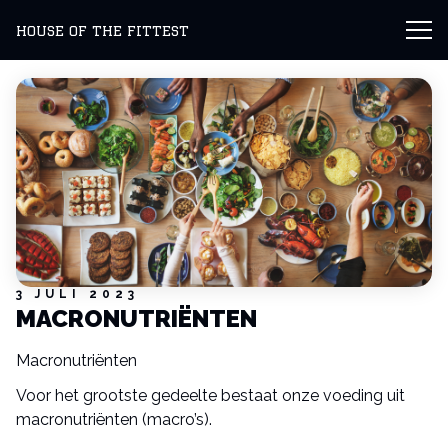
Fysiotherapie
HOUSE OF THE FITTEST
Fittest outdoor
Intake
Contact
3 JULI 2023
MACRONUTRIËNTEN
Macronutriënten
Voor het grootste gedeelte bestaat onze voeding uit
macronutriënten (macro’s).